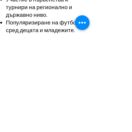
турнири на регионално и
държавно ниво.
Популяризиране на футбола
сред децата и младежите.
Подобряване на спортната
култура и създаване на
здравословна среда за
обучение и развитие.
Ела в
отбора на