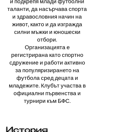
и подкрепя млади футболни
таланти, да насърчава спорта
и здравословния начин на
живот, както и да изгражда
силни мъжки и юношески
отбори.
Организацията е
регистрирана като спортно
сдружение и работи активно
за популяризирането на
футбола сред децата и
младежите. Клубът участва в
официални първенства и
турнири към БФС.
История​